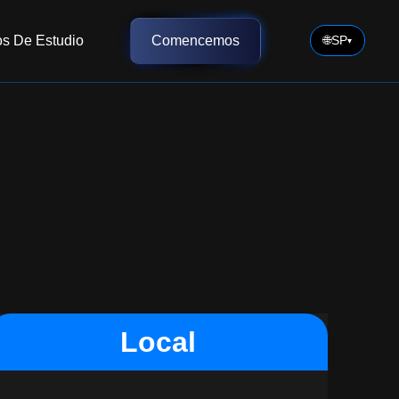
s De Estudio
Comencemos
🌐
SP
▾
Local